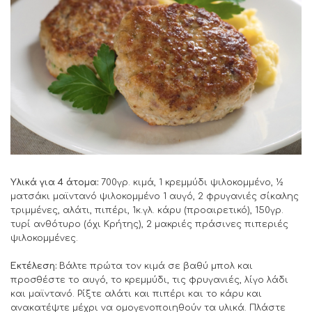
Υλικά για 4 άτομα:
700γρ. κιμά, 1 κρεμμύδι ψιλοκομμένο, ½
ματσάκι μαϊντανό ψιλοκομμένο 1 αυγό, 2 φρυγανιές σίκαλης
τριμμένες, αλάτι, πιπέρι, 1κ.γλ. κάρυ (προαιρετικό), 150γρ.
τυρί ανθότυρο (όχι Κρήτης), 2 μακριές πράσινες πιπεριές
ψιλοκομμένες.
Εκτέλεση:
Βάλτε πρώτα τον κιμά σε βαθύ μπολ και
προσθέστε το αυγό, το κρεμμύδι, τις φρυγανιές, λίγο λάδι
και μαϊντανό. Ρίξτε αλάτι και πιπέρι και το κάρυ και
ανακατέψτε μέχρι να ομογενοποιηθούν τα υλικά. Πλάστε