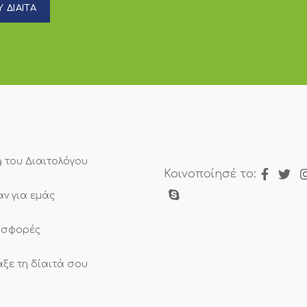
 ΔΙΑΙΤΑ
g του Διαιτολόγου
Κοινοποίησέ το:
αν για εμάς
σφορές
άξε τη δίαιτά σου