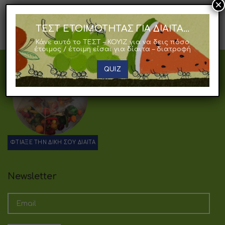
×
ΔΙΑΒΑΣΤΕ ΠΕΡΙΣΣΟΤΕΡΑ
ΤΕΣΤ ΕΤΟΙΜΟΤΗΤΑΣ ΓΙΑ ΔΙΑΙΤΑ...
Κάνε αυτό το ΤΕΣΤ – ΚΟΥΊΖ για να δεις πόσο
έτοιμος / έτοιμη είσαι για δίαιτα – διατροφή
QUIZ
ΦΤΙΑΞΕ ΤΗΝ ΔΙΚΗ ΣΟΥ ΔΙΑΙΤΑ
Newsletter