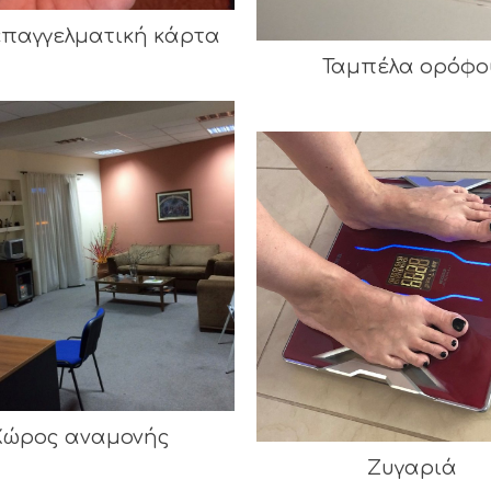
επαγγελματική κάρτα
Ταμπέλα ορόφο
Χώρος αναμονής
Ζυγαριά