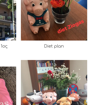
 1ος
Diet plan