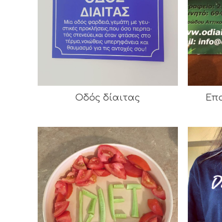
Οδός δίαιτας
Επ