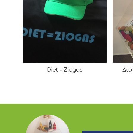
Diet = Ziogas
Δια