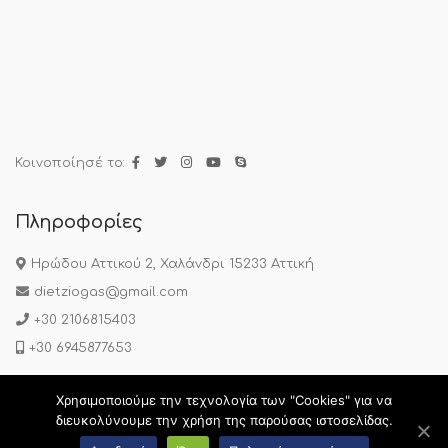
Κοινοποίησέ το:
Πληροφορίες
Ηρώδου Αττικού 2, Χαλάνδρι 15233 Αττική
dietziogas@gmail.com
+30 2106815403
+30 6945877653
Χρησιμοποιούμε την τεχνολογία των "Cookies" για να
Πολιτική Απορρήτου
|
Όροι Χρήσης
|
Συχνές Ερωτήσεις
διευκολύνουμε την χρήση της παρούσας ιστοσελίδας.
Copyright © 2020 Diaitologos.gr. All Rights Reserved.
Web