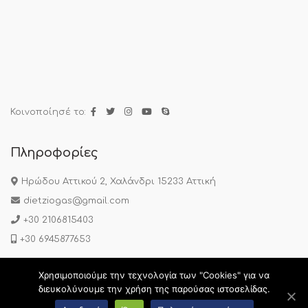
Κοινοποίησέ το:
Πληροφορίες
Ηρώδου Αττικού 2, Χαλάνδρι 15233 Αττική
dietziogas@gmail.com
+30 2106815403
+30 6945877653
Χρησιμοποιούμε την τεχνολογία των "Cookies" για να
Πολιτική Απορρήτου
|
Όροι Χρήσης
|
Συχνές Ερωτήσεις
διευκολύνουμε την χρήση της παρούσας ιστοσελίδας.
Copyright © 2020 Diaitologos.gr. All Rights Reserved.
Web