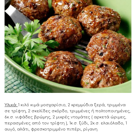
Υλικά:
1 κιλό κιμά μοσχαρίσιο, 2 κρεμμύδια ξερά, τριμμένα
σε τρίφτη, 2 σκελίδες σκόρδο, τριμμένες ή πολτοποιημένες,
6κ.σ. νιφάδες βρώμης, 2 μικρές ντομάτες ( αρκετά ώριμες,
περασμένες από τον τρίφτη ), 1κ.σ. ξύδι, 2κ.σ. ελαιόλαδο, 1
αυγό, αλάτι, φρεσκοτριμμένο πιπέρι, ρίγανη.