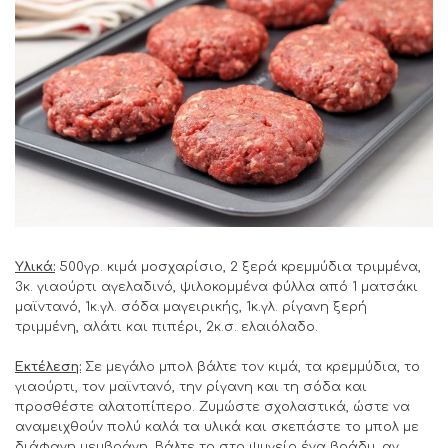
Υλικά:
500γρ. κιμά μοσχαρίσιο, 2 ξερά κρεμμύδια τριμμένα,
3κ. γιαούρτι αγελαδινό, ψιλοκομμένα φύλλα από 1 ματσάκι
μαϊντανό, 1κ.γλ. σόδα μαγειρικής, 1κ.γλ. ρίγανη ξερή
τριμμένη, αλάτι και πιπέρι, 2κ.σ. ελαιόλαδο.
Εκτέλεση:
Σε μεγάλο μπολ βάλτε τον κιμά, τα κρεμμύδια, το
γιαούρτι, τον μαϊντανό, την ρίγανη και τη σόδα και
προσθέστε αλατοπίπερο. Ζυμώστε σχολαστικά, ώστε να
αναμειχθούν πολύ καλά τα υλικά και σκεπάστε το μπολ με
διάφανη μεμβράνη. Βάλτε το στο ψυγείο ένα βράδυ, αν