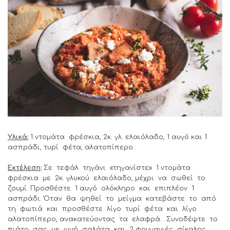
Υλικά:
1 ντομάτα φρέσκια, 2κ. γλ. ελαιόλαδο, 1 αυγό και 1
ασπράδι, τυρί φέτα, αλατοπίπερο.
Εκτέλεση:
Σε τεφάλ τηγάνι «τηγανίστε» 1 ντομάτα
φρέσκια με 2κ. γλυκού ελαιόλαδο, μέχρι να σωθεί το
ζουμί. Προσθέστε 1 αυγό ολόκληρο και επιπλέον 1
ασπράδι. Όταν θα ψηθεί το μείγμα κατεβάστε το από
τη φωτιά και προσθέστε λίγο τυρί φέτα και λίγο
αλατοπίπερο, ανακατεύοντας τα ελαφρά… Συνοδέψτε το
πιάτο σας με ωμή σαλάτα και 2 φρυγανιές σίκαλης.