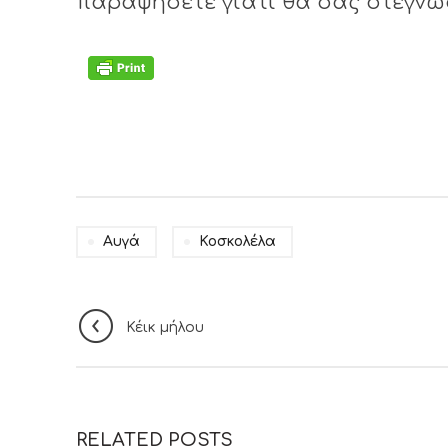
παραψήσετε γιατί θα σας στεγνώσ
Αυγά
Κοσκολέλα
Κέικ μήλου
RELATED POSTS