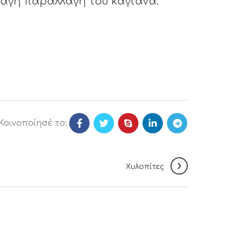
αγή παραλλαγή του καγιανά.
Κοινοποίησέ το:
Χυλοπίτες