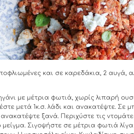
ποφλιωμένες και σε καρεδάκια, 2 αυγά, αλα
άνι με μέτρια φωτιά, χωρίς λιπαρή ουσί
́στε μετά 1κ.σ. λάδι και ανακατέψτε. Σε μ
ι ανακατέψτε ξανά. Περιχύστε τις ντομάτ
μείγμα. Σιγοψήστε σε μέτρια φωτιά λίγα