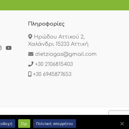
Πληροφορίες
Ηρώδου Αττικού 2,
Χαλάνδρι 15233 Αττική
dietziogas@gmail.com
+30 2106815403
+30 6945877653
ποδοχή
Όχι
Πολιτική απορρήτου
t by web-idea.gr