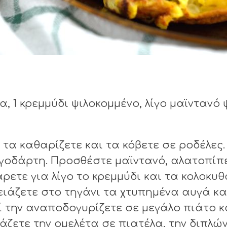
α, 1 κρεμμύδι ψιλοκομμένο, λίγο μαϊντανό 
, τα καθαρίζετε και τα κόβετε σε ροδέλες
αυγοδάρτη. Προσθέστε μαϊντανό, αλατοπίπ
τάρετε για λίγο το κρεμμύδι και τα κολοκ
ιάζετε στο τηγάνι τα χτυπημένα αυγά και
 την αναποδογυρίζετε σε μεγάλο πιάτο κα
άζετε την ομελέτα σε πιατέλα, την διπλών