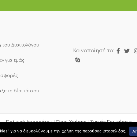
g του Διαιτολόγου
Κοινοποίησέ το:
αν για εμάς
σφορές
άξε τη δίαιτά σου
Πολιτική Απορρήτου
|
Όροι Χρήσης
|
Συχνές Ερωτήσεις
kies" για να διευκολύνουμε την χρήση της παρούσας ιστοσελίδας.
Α
 Diaitologos.gr. All Rights Reserved.
Web Design & developmen