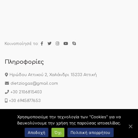
Κοινοποίησέ το:
Πληροφορίες
Ηρώδου Αττικού 2, Χαλάνδρι 15233 Αττική
dietziogas@gmail.com
+30 2106815403
+30 6945877653
Χρησιμοποιούμε την τεχνολογία των "Cookies" για να
Πολιτική Απορρήτου
|
Όροι Χρήσης
|
Συχνές Ερωτήσεις
διευκολύνουμε την χρήση της παρούσας ιστοσελίδας.
Copyright © 2020 Diaitologos.gr. All Rights Reserved.
Web
Αποδοχή
Όχι
Πολιτική απορρήτου
Design & development by web-idea.gr