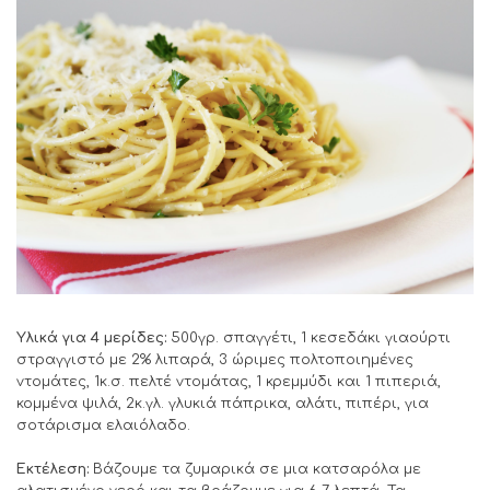
Υλικά για 4 μερίδες:
500γρ. σπαγγέτι, 1 κεσεδάκι γιαούρτι
στραγγιστό με 2% λιπαρά, 3 ώριμες πολτοποιημένες
ντομάτες, 1κ.σ. πελτέ ντομάτας, 1 κρεμμύδι και 1 πιπεριά,
κομμένα ψιλά, 2κ.γλ. γλυκιά πάπρικα, αλάτι, πιπέρι, για
σοτάρισμα ελαιόλαδο.
Εκτέλεση:
Βάζουμε τα ζυμαρικά σε μια κατσαρόλα με