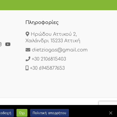
Πληροφορίες
Ηρώδου Αττικού 2,
Χαλάνδρι 15233 Αττική
dietziogas@gmail.com
+30 2106815403
+30 6945877653
ποδοχή
Όχι
Πολιτική απορρήτου
t by web-idea.gr