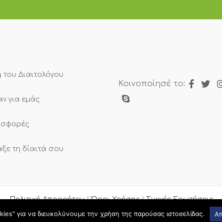
g του Διαιτολόγου
Κοινοποίησέ το:
αν για εμάς
σφορές
άξε τη δίαιτά σου
Πολιτική Απορρήτου
|
Όροι Χρήσης
|
Συχνές Ερωτήσεις
kies" για να διευκολύνουμε την χρήση της παρούσας ιστοσελίδας.
Α
 Diaitologos.gr. All Rights Reserved.
Web Design & developmen