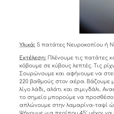
Υλικά:
5 πατάτες Νευροκοπίου ή Νάξο
Εκτέλεση:
Πλένουμε τις πατάτες κα
κόβουμε σε κύβους λεπτές. Τις ρί
Σουρώνουμε και αφήνουμε να στεγν
220 βαθμούς στον αέρα. Βάζουμε μ
λίγο λάδι, αλάτι και σιμιγδάλι. Α
το σημείο μπορούμε να προσθέσου
απλώνουμε στην λαμαρίνα-ταψί ώσ
Ψήνουμε για περίπου 45´ μέχρι να