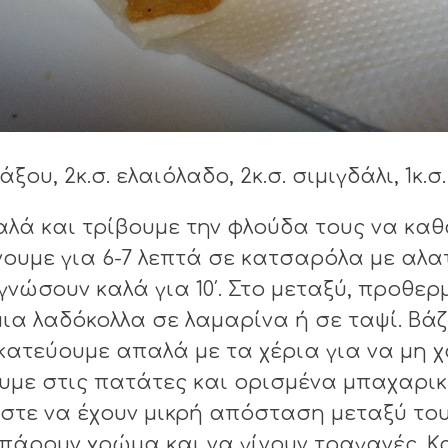
υ, 2κ.σ. ελαιόλαδο, 2κ.σ. σιμιγδάλι, 1κ.σ.
λά και τρίβουμε την φλούδα τους να καθα
χνουμε για 6-7 λεπτά σε κατσαρόλα με αλα
ώσουν καλά για 10′. Στο μεταξύ, προθερμ
ια λαδόκολλα σε λαμαρίνα ή σε ταψί. Βάζ
νακατεύουμε απαλά με τα χέρια για να μη
με στις πατάτες και ορισμένα μπαχαρικά
τε να έχουν μικρή απόσταση μεταξύ τους
 πάρουν χρώμα και να γίνουν τραγανές. 