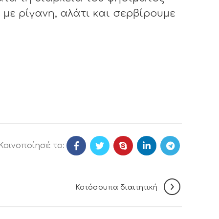
 με ρίγανη, αλάτι και σερβίρουμε
Κοινοποίησέ το:
Κοτόσουπα διαιτητική