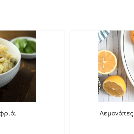
φριά.
Λεμονάτες 