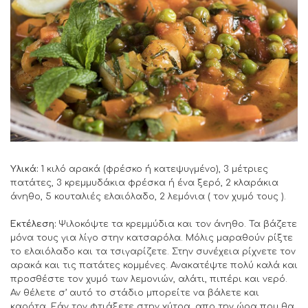
Υλικά:
1 κιλό αρακά (φρέσκο ή κατεψυγμένο), 3 μέτριες
πατάτες, 3 κρεμμυδάκια φρέσκα ή ένα ξερό, 2 κλαράκια
άνηθο, 5 κουταλιές ελαιόλαδο, 2 λεμόνια ( τον χυμό τους ).
Εκτέλεση:
Ψιλοκόψτε τα κρεμμύδια και τον άνηθο. Τα βάζετε
μόνα τους για λίγο στην κατσαρόλα. Μόλις μαραθούν ρίξτε
το ελαιόλαδο και τα τσιγαρίζετε. Στην συνέχεια ρίχνετε τον
αρακά και τις πατάτες κομμένες. Ανακατέψτε πολύ καλά και
προσθέστε τον χυμό των λεμονιών, αλάτι, πιπέρι και νερό.
Αν θέλετε σ’ αυτό το στάδιο μπορείτε να βάλετε και
καρότα. Εάν τον φτιάξετε στην χύτρα, απο την ώρα που θα