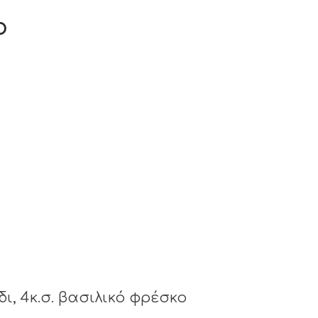
ο
ι, 4κ.σ. βασιλικό φρέσκο