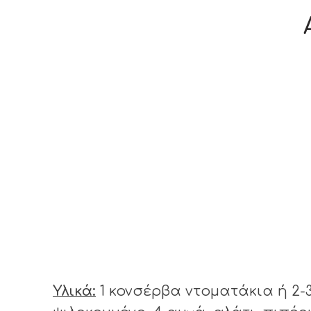
Υλικά:
1 κονσέρβα ντοματάκια ή 2-3 