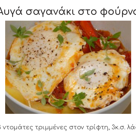
Αυγά σαγανάκι στο φούρν
ντομάτες τριμμένες στον τρίφτη, 3κ.σ. λάδ