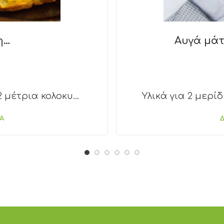
η…
Αυγά μάτ
 μέτρια κολοκυ...
Υλικά για 2 μερίδ
Α