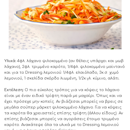
Υλικά:
4φλ. λάχανο ψιλοκομμένο (αν θέλεις υπάρχει και μωβ
λάχανο), 2φλ. τριμμένο καρότο, 1/4φλ. ψιλοκομμένο μαϊντανό
και για το Dressing λεμονιού: 1/4φλ. ελαιόλαδο, 3κ.σ. χυμό
λεμονιού, 1 σκελίδα σκόρδο λιωμένη, 1/2κ.γλ. κύμινο, αλάτι.
Εκτέλεση:
Ο πιο εύκολος τρόπος για να κόψεις το λάχανο
είναι με έναν ειδικό τρίφτη παρά με μαχαίρι. Όπως και να
έχει πρόσεχε μην κοπείς. Αν βιάζεσαι μπορείς να βρεις σε
μεγάλα σούπερ μάρκετ ψιλοκομμένο λάχανο. Για να κόψεις
τα καρότα θα χρειαστείς επίσης τρίφτη (άλλου είδους). Αν
επίσης βιάζεσαι μπορείς να αγοράσεις έτοιμο τριμμένο
καρότο. Ανακάτεψε όλα τα υλικά με το Dressing λεμονιού