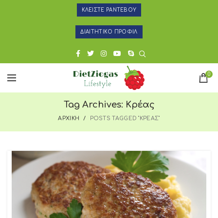
ΚΛΕΙΣΤΕ ΡΑΝΤΕΒΟΥ
ΔΙΑΙΤΗΤΙΚΟ ΠΡΟΦΙΛ
0
Tag Archives: Κρέας
ΑΡΧΙΚΗ
POSTS TAGGED "ΚΡΕΑΣ"