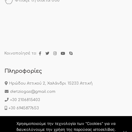
Φτιάξε τη δίαιτά σου
Κοινοποίησέ το:
Πληροφορίες
Ηρώδου Αττικού 2, Χαλάνδρι 15233 Αττική
dietziogas@gmail.com
+30 2106815403
+30 6945877653
Χρησιμοποιούμε την τεχνολογία των "Cookies" για να
Πολιτική Απορρήτου
|
Όροι Χρήσης
|
Συχνές Ερωτήσεις
διευκολύνουμε την χρήση της παρούσας ιστοσελίδας.