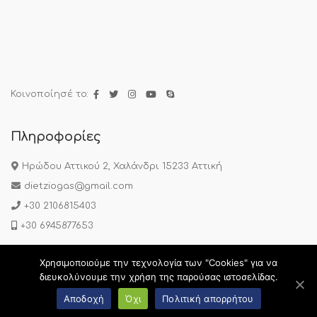
Κοινοποίησέ το:
Πληροφορίες
Ηρώδου Αττικού 2, Χαλάνδρι 15233 Αττική
dietziogas@gmail.com
+30 2106815403
+30 6945877653
Χρησιμοποιούμε την τεχνολογία των "Cookies" για να
Πολιτική Απορρήτου
|
Όροι Χρήσης
|
Συχνές Ερωτήσεις
διευκολύνουμε την χρήση της παρούσας ιστοσελίδας.
Copyright © 2020 Diaitologos.gr. All Rights Reserved.
Web
Αποδοχή
Όχι
Πολιτική απορρήτου
Design & development by web-idea.gr