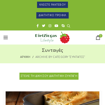
ΚΛΕΙΣΤΕ ΡΑΝΤΕΒΟΥ
ΔΙΑΙΤΗΤΙΚΟ ΠΡΟΦΙΛ
0
Συνταγές
ΑΡΧΙΚΗ
ARCHIVE BY CATEGORY "ΣΥΝΤΑΓΕΣ"
ΣΤΕΙΛΕ ΤΗ ΔΙΚΗ ΣΟΥ ΔΙΑΙΤΗΤΙΚΗ ΣΥΝΤΑΓΗ