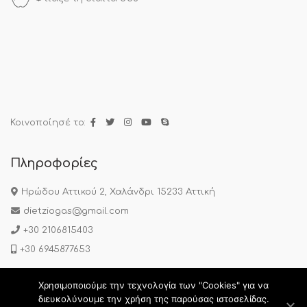
Κοινοποίησέ το:
Πληροφορίες
Ηρώδου Αττικού 2, Χαλάνδρι 15233 Αττική
dietziogas@gmail.com
+30 2106815403
+30 6945877653
Χρησιμοποιούμε την τεχνολογία των "Cookies" για να
Πολιτική Απορρήτου
|
Όροι Χρήσης
|
Συχνές Ερωτήσεις
διευκολύνουμε την χρήση της παρούσας ιστοσελίδας.