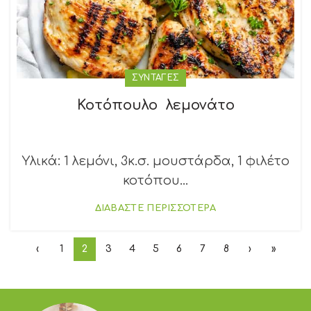
ΣΥΝΤΑΓΕΣ
Κοτόπουλο λεμονάτο
Υλικά: 1 λεμόνι, 3κ.σ. μουστάρδα, 1 φιλέτο
κοτόπου...
ΔΙΑΒΑΣΤΕ ΠΕΡΙΣΣΟΤΕΡΑ
‹
1
2
3
4
5
6
7
8
›
»